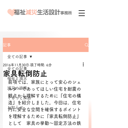
記事
全ての記事
2016年11月30日
読了時間: 6分
全ての記事
家具転倒防止
福祉と減災
前項では、家族にとって安心のシェ
減災の技術
ルターであってほしい住宅を耐震の
観点から理解するために『住宅の構
ぐるっと探訪
造』を紹介しました。今回は、住宅
お知らせ
内に安全な空間を確保するポイント
を理解するために『家具転倒防止』
として　家具の挙動～固定方法の鉄